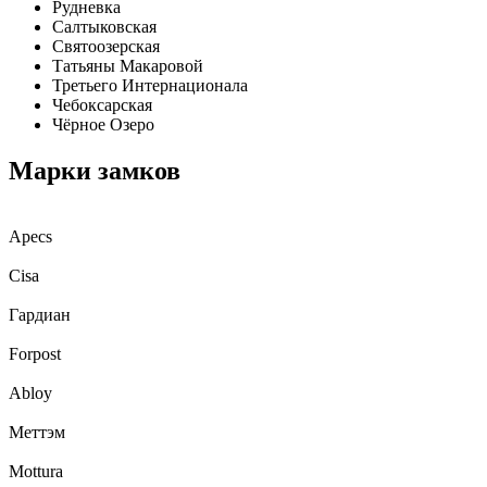
Рудневка
Салтыковская
Святоозерская
Татьяны Макаровой
Третьего Интернационала
Чебоксарская
Чёрное Озеро
Марки замков
Apecs
Cisa
Гардиан
Forpost
Abloy
Меттэм
Mottura