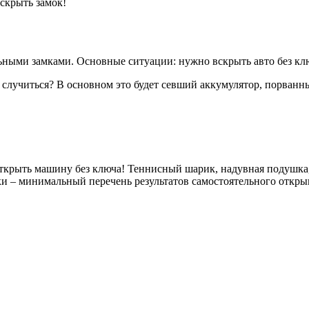
скрыть замок!
ьными замками. Основные ситуации: нужно вскрыть авто без клю
 случиться? В основном это будет севший аккумулятор, порванн
х открыть машину без ключа! Теннисный шарик, надувная подуш
ки – минимальный перечень результатов самостоятельного откр