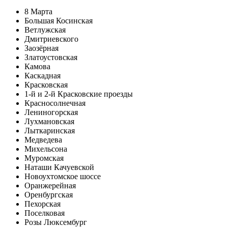
8 Марта
Большая Косинская
Ветлужская
Дмитриевского
Заозёрная
Златоустовская
Камова
Каскадная
Красковская
1-й и 2-й Красковские проезды
Красносолнечная
Лениногорская
Лухмановская
Лыткаринская
Медведева
Михельсона
Муромская
Наташи Качуевской
Новоухтомское шоссе
Оранжерейная
Оренбургская
Пехорская
Поселковая
Розы Люксембург